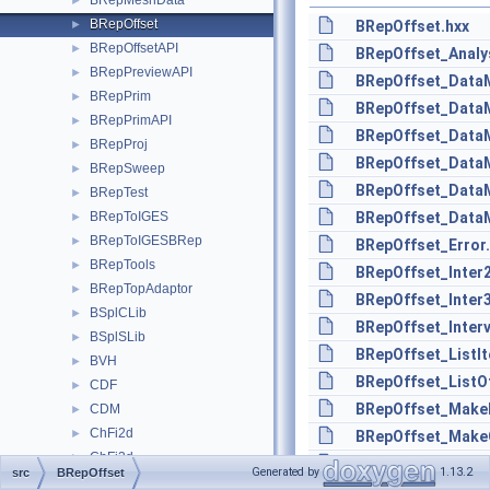
BRepMeshData
►
BRepOffset
►
BRepOffset.hxx
BRepOffsetAPI
►
BRepOffset_Analy
BRepPreviewAPI
►
BRepOffset_DataM
BRepPrim
►
BRepOffset_Data
BRepPrimAPI
►
BRepOffset_Data
BRepProj
►
BRepOffset_DataM
BRepSweep
►
BRepOffset_Data
BRepTest
►
BRepToIGES
BRepOffset_Data
►
BRepToIGESBRep
►
BRepOffset_Error
BRepTools
►
BRepOffset_Inter
BRepTopAdaptor
►
BRepOffset_Inter
BSplCLib
►
BRepOffset_Interv
BSplSLib
►
BRepOffset_ListIt
BVH
►
BRepOffset_ListOf
CDF
►
BRepOffset_Make
CDM
►
ChFi2d
►
BRepOffset_MakeO
ChFi3d
►
BRepOffset_MakeS
Generated by
1.13.2
src
BRepOffset
ChFiDS
►