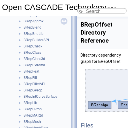
BRepAdaptor
►
Open CASCADE Technology
7.9.0
BRepAlgo
►
BRepAlgoAPI
►
BRepApprox
►
BRepOffset
BRepBlend
►
Directory
BRepBndLib
►
Reference
BRepBuilderAPI
►
BRepCheck
►
BRepClass
►
Directory dependency
BRepClass3d
►
graph for BRepOffset:
BRepExtrema
►
BRepFeat
►
BRepFill
►
BRepFilletAPI
►
BRepGProp
►
BRepIntCurveSurface
►
BRepLib
►
BRepLProp
►
BRepMAT2d
►
BRepMesh
►
Files