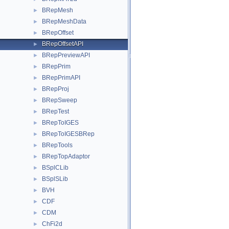
BRepMesh
►
BRepMeshData
►
BRepOffset
►
BRepOffsetAPI
►
BRepPreviewAPI
►
BRepPrim
►
BRepPrimAPI
►
BRepProj
►
BRepSweep
►
BRepTest
►
BRepToIGES
►
BRepToIGESBRep
►
BRepTools
►
BRepTopAdaptor
►
BSplCLib
►
BSplSLib
►
BVH
►
CDF
►
CDM
►
ChFi2d
►