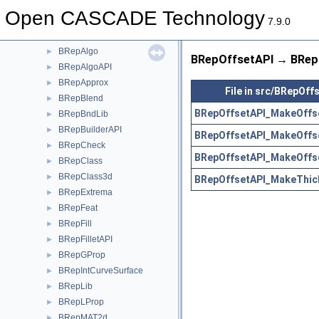
BOPTools
►
Open CASCADE Technology
BRep
►
7.9.0
BRepAdaptor
►
BRepAlgo
►
BRepOffsetAPI → BRepO
BRepAlgoAPI
►
BRepApprox
►
File in src/BRepOff
BRepBlend
►
BRepOffsetAPI_MakeOffs
BRepBndLib
►
BRepBuilderAPI
►
BRepOffsetAPI_MakeOffs
BRepCheck
►
BRepOffsetAPI_MakeOffs
BRepClass
►
BRepClass3d
►
BRepOffsetAPI_MakeThick
BRepExtrema
►
BRepFeat
►
BRepFill
►
BRepFilletAPI
►
BRepGProp
►
BRepIntCurveSurface
►
BRepLib
►
BRepLProp
►
BRepMAT2d
►