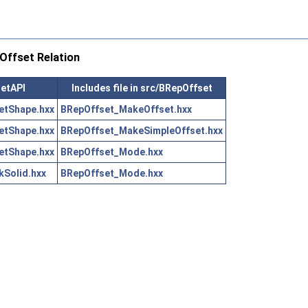
ffset Relation
setAPI
Includes file in src/BRepOffset
etShape.hxx
BRepOffset_MakeOffset.hxx
etShape.hxx
BRepOffset_MakeSimpleOffset.hxx
etShape.hxx
BRepOffset_Mode.hxx
Solid.hxx
BRepOffset_Mode.hxx