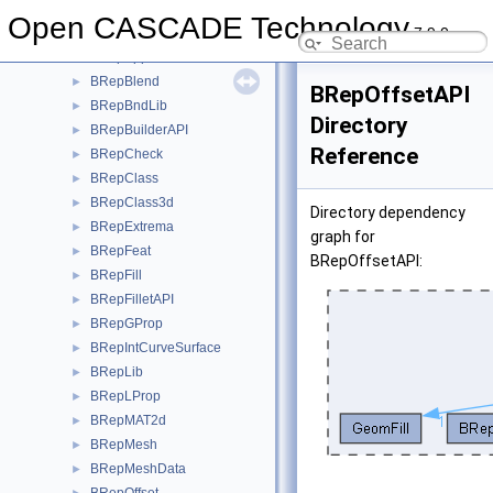
BRepAlgo
►
Open CASCADE Technology
7.9.0
BRepAlgoAPI
►
BRepApprox
►
BRepBlend
►
BRepOffsetAPI
BRepBndLib
►
Directory
BRepBuilderAPI
►
Reference
BRepCheck
►
BRepClass
►
BRepClass3d
►
Directory dependency
BRepExtrema
►
graph for
BRepFeat
►
BRepOffsetAPI:
BRepFill
►
BRepFilletAPI
►
BRepGProp
►
BRepIntCurveSurface
►
BRepLib
►
BRepLProp
►
BRepMAT2d
►
BRepMesh
►
BRepMeshData
►