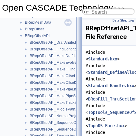
BRepLProp
►
Open CASCADE Technology
7.9.0
BRepMAT2d
►
BRepMesh
►
Data Structures
BRepMeshData
►
BRepOffsetAPI_T
BRepOffset
►
File Reference
BRepOffsetAPI
▼
BRepOffsetAPI_DraftAngle.hxx
►
BRepOffsetAPI_FindContigousEdges.hxx
►
#include
BRepOffsetAPI_MakeDraft.hxx
►
<
Standard.hxx
>
BRepOffsetAPI_MakeEvolved.hxx
►
#include
BRepOffsetAPI_MakeFilling.hxx
►
<
Standard_DefineAllo
BRepOffsetAPI_MakeOffset.hxx
►
#include
BRepOffsetAPI_MakeOffsetShape.hxx
►
<
Standard_Handle.hxx
BRepOffsetAPI_MakePipe.hxx
►
#include
BRepOffsetAPI_MakePipeShell.hxx
►
<
BRepFill_ThruSectio
BRepOffsetAPI_MakeThickSolid.hxx
►
#include
BRepOffsetAPI_MiddlePath.hxx
►
<
TopTools_SequenceOf
BRepOffsetAPI_NormalProjection.hxx
►
#include
BRepOffsetAPI_SequenceOfSequenceOfReal.hxx
►
<
TopoDS_Face.hxx
>
BRepOffsetAPI_SequenceOfSequenceOfShape.hxx
►
#include