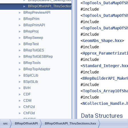
BRepOffsetAPI_Sewing.hxx
►
<
TopTools_DataMapOfS
BRepOffsetAPI_ThruSections.hxx
►
#include
BRepPreviewAPI
►
<
TopTools_DataMapOfS
BRepPrim
►
#include
BRepPrimAPI
►
<
TopTools_DataMapOfS
BRepProj
►
#include
BRepSweep
►
<
GeomAbs_Shape.hxx
>
BRepTest
►
#include
BRepToIGES
►
<
Approx_Parametrizat
BRepToIGESBRep
►
#include
BRepTools
►
<
Standard_Integer.hx
BRepTopAdaptor
►
#include
BSplCLib
►
<
BRepBuilderAPI_Make
BSplSLib
►
#include
BVH
►
<
TopTools_Array1OfSh
CDF
►
#include
CDM
►
<
NCollection_Handle.
ChFi2d
►
ChFi3d
►
Data Structures
ChFiDS
►
src
BRepOffsetAPI
BRepOffsetAPI_ThruSections.hxx
class
BRepOffsetAPI_
ChFiKPart
►