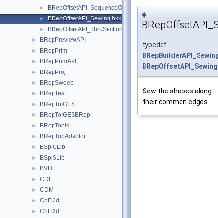
BRepOffsetAPI_SequenceOfSequenceOfShape.hxx
►
◆
BRepOffsetAPI_Sewing.hxx
►
BRepOffsetAPI_
BRepOffsetAPI_ThruSections.hxx
►
BRepPreviewAPI
►
typedef
BRepPrim
►
BRepBuilderAPI_Sewin
BRepPrimAPI
►
BRepOffsetAPI_Sewing
BRepProj
►
BRepSweep
►
Sew the shapes along
BRepTest
►
their common edges.
BRepToIGES
►
BRepToIGESBRep
►
BRepTools
►
BRepTopAdaptor
►
BSplCLib
►
BSplSLib
►
BVH
►
CDF
►
CDM
►
ChFi2d
►
ChFi3d
►