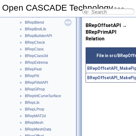
BRepAlgo
►
Open CASCADE Technology
7.9.0
BRepAlgoAPI
►
BRepApprox
►
BRepBlend
►
BRepOffsetAPI →
BRepBndLib
►
BRepPrimAPI
BRepBuilderAPI
►
Relation
BRepCheck
►
BRepClass
►
File in src/BRepOff
BRepClass3d
►
BRepExtrema
►
BRepOffsetAPI_MakePip
BRepFeat
►
BRepFill
►
BRepOffsetAPI_MakePip
BRepFilletAPI
►
BRepGProp
►
BRepIntCurveSurface
►
BRepLib
►
BRepLProp
►
BRepMAT2d
►
BRepMesh
►
BRepMeshData
►