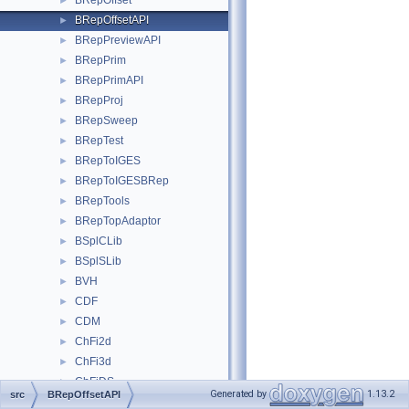
BRepOffset
►
BRepOffsetAPI
►
BRepPreviewAPI
►
BRepPrim
►
BRepPrimAPI
►
BRepProj
►
BRepSweep
►
BRepTest
►
BRepToIGES
►
BRepToIGESBRep
►
BRepTools
►
BRepTopAdaptor
►
BSplCLib
►
BSplSLib
►
BVH
►
CDF
►
CDM
►
ChFi2d
►
ChFi3d
►
ChFiDS
►
Generated by
1.13.2
src
BRepOffsetAPI
ChFiKPart
►