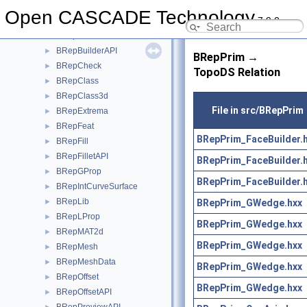
BRepApprox
►
Open CASCADE Technology
7.9.0
BRepBlend
►
BRepBndLib
►
BRepBuilderAPI
►
BRepPrim →
BRepCheck
►
TopoDS Relation
BRepClass
►
BRepClass3d
►
File in src/BRepPrim
BRepExtrema
►
BRepFeat
►
BRepPrim_FaceBuilder.
BRepFill
►
BRepFilletAPI
►
BRepPrim_FaceBuilder.
BRepGProp
►
BRepPrim_FaceBuilder.
BRepIntCurveSurface
►
BRepLib
BRepPrim_GWedge.hxx
►
BRepLProp
►
BRepPrim_GWedge.hxx
BRepMAT2d
►
BRepPrim_GWedge.hxx
BRepMesh
►
BRepMeshData
►
BRepPrim_GWedge.hxx
BRepOffset
►
BRepPrim_GWedge.hxx
BRepOffsetAPI
►