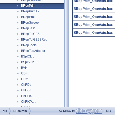
BRepPreviewAPI
►
BRepPrim_OneAxis.hxx
BRepPrim
►
BRepPrim_OneAxis.hxx
BRepPrimAPI
►
BRepPrim_OneAxis.hxx
BRepProj
►
BRepSweep
►
BRepPrim_OneAxis.hxx
BRepTest
►
BRepPrim_OneAxis.hxx
BRepToIGES
►
BRepToIGESBRep
►
BRepTools
►
BRepTopAdaptor
►
BSplCLib
►
BSplSLib
►
BVH
►
CDF
►
CDM
►
ChFi2d
►
ChFi3d
►
ChFiDS
►
ChFiKPart
►
Cocoa
►
Generated by
1.13.2
src
BRepPrim
Contap
►