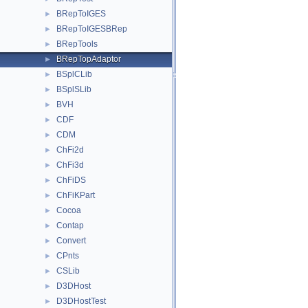
BRepToIGES
►
BRepToIGESBRep
►
BRepTools
►
BRepTopAdaptor
►
BSplCLib
►
BSplSLib
►
BVH
►
CDF
►
CDM
►
ChFi2d
►
ChFi3d
►
ChFiDS
►
ChFiKPart
►
Cocoa
►
Contap
►
Convert
►
CPnts
►
CSLib
►
D3DHost
►
D3DHostTest
►