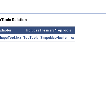
Tools Relation
Adaptor
Includes file in src/TopTools
hapeTool.hxx
TopTools_ShapeMapHasher.hxx