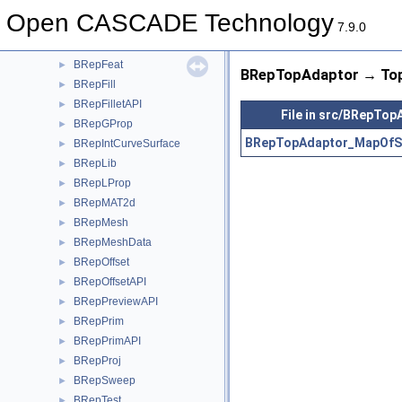
BRepClass
►
Open CASCADE Technology
BRepClass3d
►
7.9.0
BRepExtrema
►
BRepFeat
►
BRepTopAdaptor → Top
BRepFill
►
BRepFilletAPI
►
File in src/BRepTop
BRepGProp
►
BRepTopAdaptor_MapOfS
BRepIntCurveSurface
►
BRepLib
►
BRepLProp
►
BRepMAT2d
►
BRepMesh
►
BRepMeshData
►
BRepOffset
►
BRepOffsetAPI
►
BRepPreviewAPI
►
BRepPrim
►
BRepPrimAPI
►
BRepProj
►
BRepSweep
►
BRepTest
►