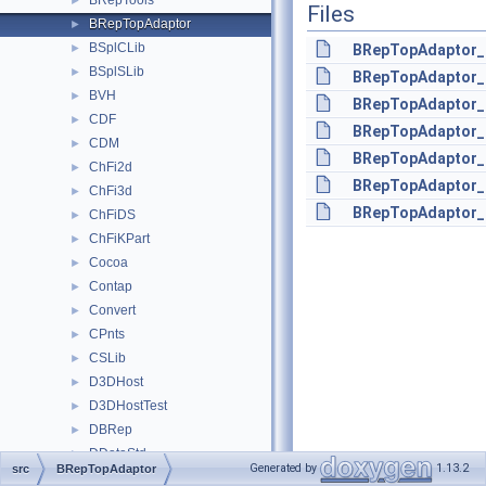
BRepTools
►
Files
BRepTopAdaptor
►
BSplCLib
►
BRepTopAdaptor_
BSplSLib
►
BRepTopAdaptor_
BVH
►
BRepTopAdaptor_
CDF
►
BRepTopAdaptor_
CDM
►
BRepTopAdaptor_
ChFi2d
►
BRepTopAdaptor_
ChFi3d
►
BRepTopAdaptor_
ChFiDS
►
ChFiKPart
►
Cocoa
►
Contap
►
Convert
►
CPnts
►
CSLib
►
D3DHost
►
D3DHostTest
►
DBRep
►
DDataStd
►
Generated by
1.13.2
src
BRepTopAdaptor
DDF
►