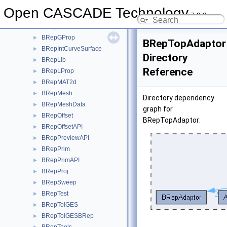
BRepFeat
►
Open CASCADE Technology
7.9.0
BRepFill
►
BRepFilletAPI
►
BRepGProp
►
BRepTopAdaptor
BRepIntCurveSurface
►
Directory
BRepLib
►
Reference
BRepLProp
►
BRepMAT2d
►
BRepMesh
►
Directory dependency
BRepMeshData
►
graph for
BRepOffset
►
BRepTopAdaptor:
BRepOffsetAPI
►
BRepPreviewAPI
►
BRepPrim
►
BRepPrimAPI
►
BRepProj
►
BRepSweep
►
BRepTest
►
BRepToIGES
►
BRepToIGESBRep
►