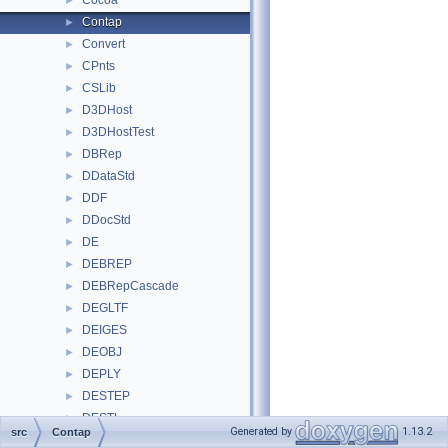
Cocoa
►
Contap
►
Convert
►
CPnts
►
CSLib
►
D3DHost
►
D3DHostTest
►
DBRep
►
DDataStd
►
DDF
►
DDocStd
►
DE
►
DEBREP
►
DEBRepCascade
►
DEGLTF
►
DEIGES
►
DEOBJ
►
DEPLY
►
DESTEP
►
DESTL
►
Generated by
1.13.2
src
Contap
DEVRML
►