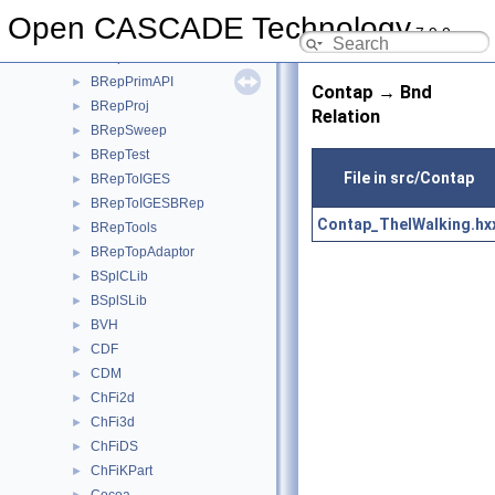
BRepOffsetAPI
►
Open CASCADE Technology
7.9.0
BRepPreviewAPI
►
BRepPrim
►
BRepPrimAPI
►
Contap → Bnd
BRepProj
►
Relation
BRepSweep
►
BRepTest
►
File in src/Contap
BRepToIGES
►
BRepToIGESBRep
►
Contap_TheIWalking.hx
BRepTools
►
BRepTopAdaptor
►
BSplCLib
►
BSplSLib
►
BVH
►
CDF
►
CDM
►
ChFi2d
►
ChFi3d
►
ChFiDS
►
ChFiKPart
►