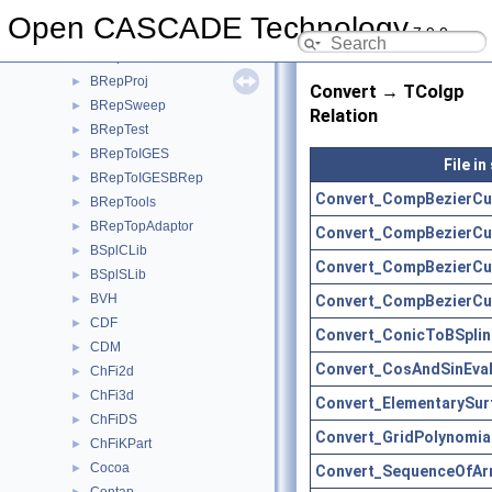
BRepPreviewAPI
►
Open CASCADE Technology
7.9.0
BRepPrim
►
BRepPrimAPI
►
BRepProj
►
Convert → TColgp
BRepSweep
►
Relation
BRepTest
►
BRepToIGES
►
File i
BRepToIGESBRep
►
Convert_CompBezierCu
BRepTools
►
BRepTopAdaptor
►
Convert_CompBezierCu
BSplCLib
►
Convert_CompBezierCu
BSplSLib
►
BVH
Convert_CompBezierCu
►
CDF
►
Convert_ConicToBSplin
CDM
►
Convert_CosAndSinEval
ChFi2d
►
ChFi3d
►
Convert_ElementarySur
ChFiDS
►
Convert_GridPolynomia
ChFiKPart
►
Cocoa
►
Convert_SequenceOfArr