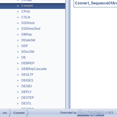
Contap
►
Convert_SequenceOfAr
Convert
►
CPnts
►
CSLib
►
D3DHost
►
D3DHostTest
►
DBRep
►
DDataStd
►
DDF
►
DDocStd
►
DE
►
DEBREP
►
DEBRepCascade
►
DEGLTF
►
DEIGES
►
DEOBJ
►
DEPLY
►
DESTEP
►
DESTL
►
DEVRML
►
Generated by
1.13.2
src
Convert
DEXCAF
►