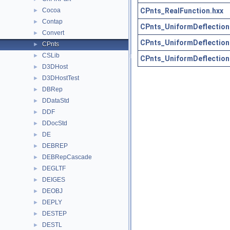
CPnts_RealFunction.hxx
Cocoa
►
Contap
►
CPnts_UniformDeflection
Convert
►
CPnts_UniformDeflection
CPnts
►
CSLib
►
CPnts_UniformDeflection
D3DHost
►
D3DHostTest
►
DBRep
►
DDataStd
►
DDF
►
DDocStd
►
DE
►
DEBREP
►
DEBRepCascade
►
DEGLTF
►
DEIGES
►
DEOBJ
►
DEPLY
►
DESTEP
►
DESTL
►