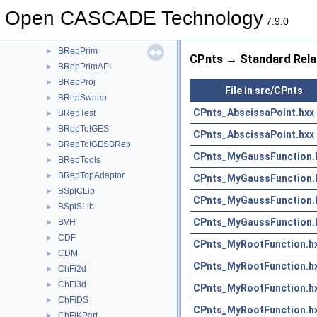
BRepOffset
►
Open CASCADE Technology
BRepOffsetAPI
►
7.9.0
BRepPreviewAPI
►
BRepPrim
►
CPnts → Standard Rela
BRepPrimAPI
►
BRepProj
►
File in src/CPnts
BRepSweep
►
CPnts_AbscissaPoint.hxx
BRepTest
►
BRepToIGES
►
CPnts_AbscissaPoint.hxx
BRepToIGESBRep
►
CPnts_MyGaussFunction.
BRepTools
►
BRepTopAdaptor
►
CPnts_MyGaussFunction.
BSplCLib
►
CPnts_MyGaussFunction.
BSplSLib
►
CPnts_MyGaussFunction.
BVH
►
CDF
►
CPnts_MyRootFunction.h
CDM
►
CPnts_MyRootFunction.h
ChFi2d
►
ChFi3d
►
CPnts_MyRootFunction.h
ChFiDS
►
CPnts_MyRootFunction.h
ChFiKPart
►