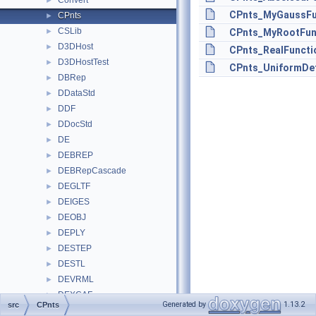
Convert
►
CPnts_MyGaussFu
CPnts
►
CSLib
►
CPnts_MyRootFun
D3DHost
►
CPnts_RealFuncti
D3DHostTest
►
CPnts_UniformDef
DBRep
►
DDataStd
►
DDF
►
DDocStd
►
DE
►
DEBREP
►
DEBRepCascade
►
DEGLTF
►
DEIGES
►
DEOBJ
►
DEPLY
►
DESTEP
►
DESTL
►
DEVRML
►
DEXCAF
►
Generated by
1.13.2
src
CPnts
DEXCAFCascade
►