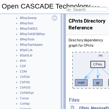
BRepPrim
►
Open CASCADE Technology
7.9.0
BRepPrimAPI
►
BRepProj
►
BRepSweep
►
CPnts Directory
BRepTest
►
Reference
BRepToIGES
►
BRepToIGESBRep
►
BRepTools
►
Directory dependency
BRepTopAdaptor
►
graph for CPnts:
BSplCLib
►
BSplSLib
►
BVH
►
CDF
►
CDM
►
ChFi2d
►
ChFi3d
►
ChFiDS
►
ChFiKPart
►
Cocoa
►
Files
Contap
►
CPnts_AbscissaPo