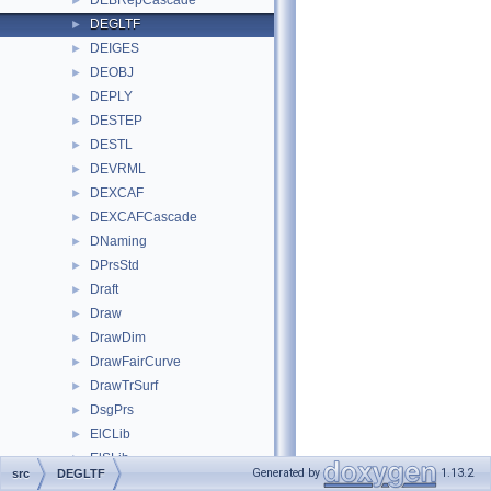
DEBRepCascade
►
DEGLTF
►
DEIGES
►
DEOBJ
►
DEPLY
►
DESTEP
►
DESTL
►
DEVRML
►
DEXCAF
►
DEXCAFCascade
►
DNaming
►
DPrsStd
►
Draft
►
Draw
►
DrawDim
►
DrawFairCurve
►
DrawTrSurf
►
DsgPrs
►
ElCLib
►
ElSLib
►
Generated by
1.13.2
src
DEGLTF
Extrema
►