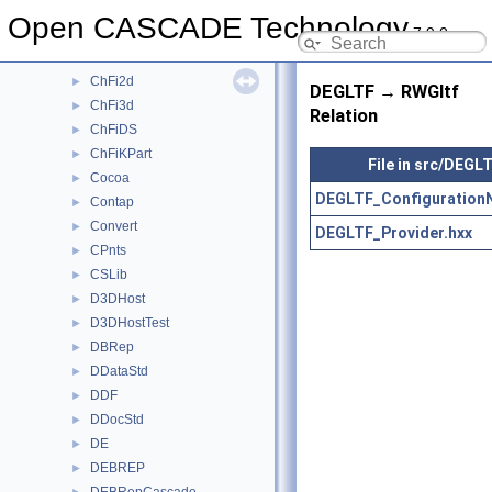
BVH
►
Open CASCADE Technology
7.9.0
CDF
►
CDM
►
ChFi2d
►
DEGLTF → RWGltf
ChFi3d
►
Relation
ChFiDS
►
ChFiKPart
►
File in src/DEGL
Cocoa
►
DEGLTF_Configuration
Contap
►
Convert
►
DEGLTF_Provider.hxx
CPnts
►
CSLib
►
D3DHost
►
D3DHostTest
►
DBRep
►
DDataStd
►
DDF
►
DDocStd
►
DE
►
DEBREP
►