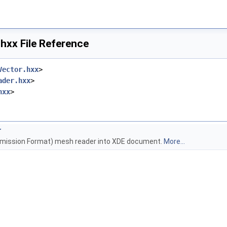
hxx File Reference
Vector.hxx
>
ader.hxx
>
hxx
>
r
smission Format) mesh reader into XDE document.
More...