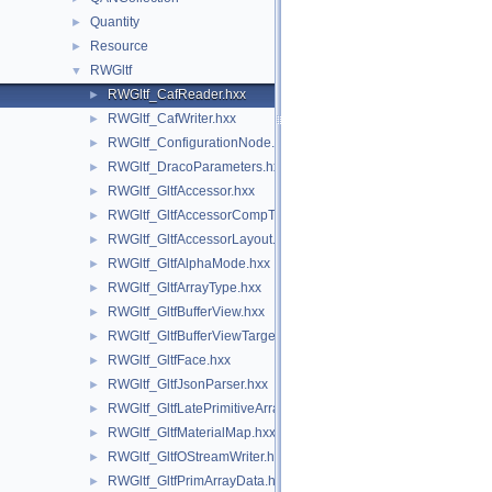
Quantity
►
Resource
►
RWGltf
▼
RWGltf_CafReader.hxx
►
RWGltf_CafWriter.hxx
►
RWGltf_ConfigurationNode.hxx
►
RWGltf_DracoParameters.hxx
►
RWGltf_GltfAccessor.hxx
►
RWGltf_GltfAccessorCompType.hxx
►
RWGltf_GltfAccessorLayout.hxx
►
RWGltf_GltfAlphaMode.hxx
►
RWGltf_GltfArrayType.hxx
►
RWGltf_GltfBufferView.hxx
►
RWGltf_GltfBufferViewTarget.hxx
►
RWGltf_GltfFace.hxx
►
RWGltf_GltfJsonParser.hxx
►
RWGltf_GltfLatePrimitiveArray.hxx
►
RWGltf_GltfMaterialMap.hxx
►
RWGltf_GltfOStreamWriter.hxx
►
RWGltf_GltfPrimArrayData.hxx
►