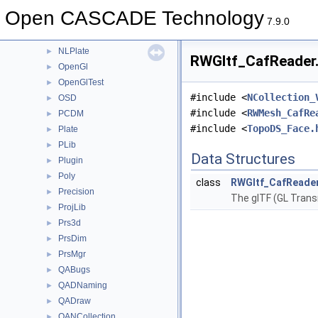
Message
►
Open CASCADE Technology
MoniTool
►
7.9.0
NCollection
►
NLPlate
►
RWGltf_CafReader.
OpenGl
►
OpenGlTest
►
#include <
NCollection_
OSD
►
#include <
RWMesh_CafRe
PCDM
►
#include <
TopoDS_Face.
Plate
►
PLib
►
Data Structures
Plugin
►
Poly
►
class
RWGltf_CafReade
Precision
►
The glTF (GL Tran
ProjLib
►
Prs3d
►
PrsDim
►
PrsMgr
►
QABugs
►
QADNaming
►
QADraw
►
QANCollection
►