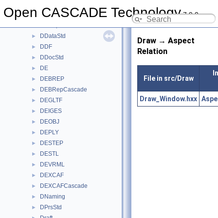
D3DHost
►
Open CASCADE Technology
7.9.0
D3DHostTest
►
DBRep
►
DDataStd
►
Draw → Aspect
DDF
►
Relation
DDocStd
►
DE
►
I
File in src/Draw
DEBREP
►
DEBRepCascade
►
Draw_Window.hxx
Aspe
DEGLTF
►
DEIGES
►
DEOBJ
►
DEPLY
►
DESTEP
►
DESTL
►
DEVRML
►
DEXCAF
►
DEXCAFCascade
►
DNaming
►
DPrsStd
►