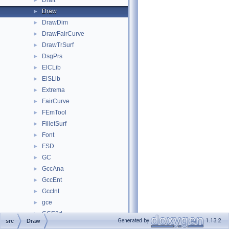
Draft
►
Draw
►
DrawDim
►
DrawFairCurve
►
DrawTrSurf
►
DsgPrs
►
ElCLib
►
ElSLib
►
Extrema
►
FairCurve
►
FEmTool
►
FilletSurf
►
Font
►
FSD
►
GC
►
GccAna
►
GccEnt
►
GccInt
►
gce
►
GCE2d
►
Generated by
1.13.2
src
Draw
GCPnts
►