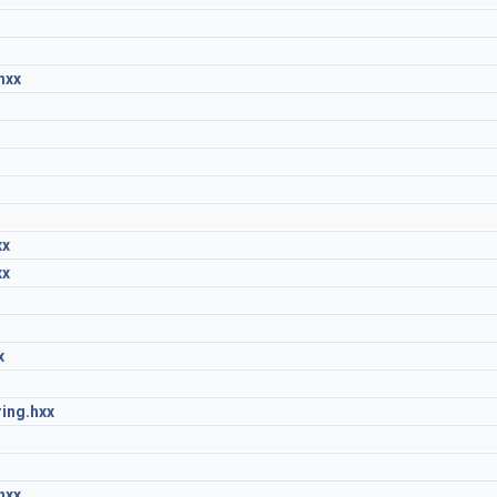
hxx
xx
xx
x
ing.hxx
hxx