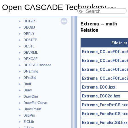
DEBREP
►
Open CASCADE Technology
7.9.0
DEBRepCascade
►
DEGLTF
►
DEIGES
►
Extrema → math
DEOBJ
►
Relation
DEPLY
►
DESTEP
►
File in 
DESTL
►
Extrema_CCLocFOfLoc
DEVRML
►
DEXCAF
►
Extrema_CCLocFOfLoc
DEXCAFCascade
►
Extrema_CCLocFOfLoc
DNaming
►
DPrsStd
Extrema_CCLocFOfLoc
►
Draft
►
Extrema_ECC.hxx
Draw
►
Extrema_ECC2d.hxx
DrawDim
►
DrawFairCurve
►
Extrema_FuncExtCS.hxx
DrawTrSurf
►
Extrema_FuncExtCS.hxx
DsgPrs
►
ElCLib
►
Extrema_FuncExtSS.hxx