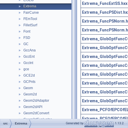
ElSLib
►
Extrema_FuncExtSS.hxx
Extrema
►
Extrema_FuncPSDist.hx
FairCurve
►
FEmTool
►
Extrema_FuncPSNorm.h
FilletSurf
►
Extrema_FuncPSNorm.h
Font
►
FSD
►
Extrema_GlobOptFuncC
GC
►
Extrema_GlobOptFuncC
GccAna
►
Extrema_GlobOptFuncC
GccEnt
►
GccInt
►
Extrema_GlobOptFuncC
gce
►
Extrema_GlobOptFuncC
GCE2d
►
GCPnts
►
Extrema_GlobOptFuncC
Geom
►
Extrema_GlobOptFuncC
Geom2d
►
Extrema_GlobOptFuncC
Geom2dAdaptor
►
Geom2dAPI
►
Extrema_PCFOfEPCOfEL
Geom2dConvert
►
Extrema_PCFOfEPCOfEL
Geom2dEvaluator
►
Generated by
1.13.2
src
Extrema
Geom2dGcc
►
Extrema_PCFOfEPCOfEx