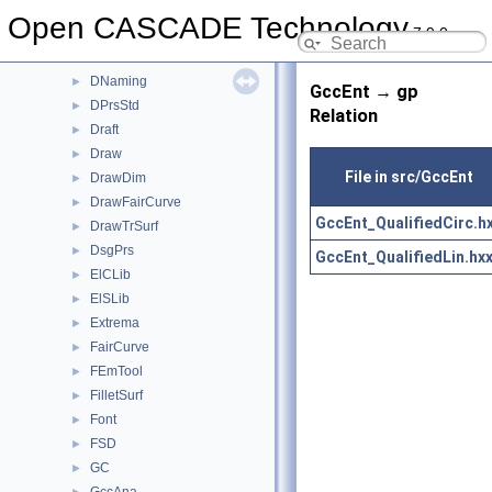
DEVRML
►
Open CASCADE Technology
7.9.0
DEXCAF
►
DEXCAFCascade
►
DNaming
►
GccEnt → gp
DPrsStd
►
Relation
Draft
►
Draw
►
File in src/GccEnt
DrawDim
►
DrawFairCurve
►
GccEnt_QualifiedCirc.h
DrawTrSurf
►
DsgPrs
►
GccEnt_QualifiedLin.hx
ElCLib
►
ElSLib
►
Extrema
►
FairCurve
►
FEmTool
►
FilletSurf
►
Font
►
FSD
►
GC
►