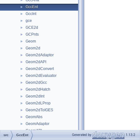
GccAna
►
GccEnt
►
GccInt
►
gce
►
GCE2d
►
GCPnts
►
Geom
►
Geom2d
►
Geom2dAdaptor
►
Geom2dAPI
►
Geom2dConvert
►
Geom2dEvaluator
►
Geom2dGcc
►
Geom2dHatch
►
Geom2dInt
►
Geom2dLProp
►
Geom2dToIGES
►
GeomAbs
►
GeomAdaptor
►
GeomAPI
►
Generated by
1.13.2
src
GccEnt
GeomConvert
►