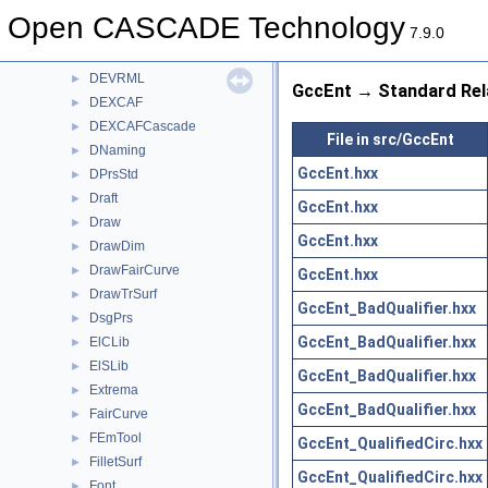
DEPLY
►
Open CASCADE Technology
DESTEP
►
7.9.0
DESTL
►
DEVRML
►
GccEnt → Standard Rel
DEXCAF
►
DEXCAFCascade
►
File in src/GccEnt
DNaming
►
GccEnt.hxx
DPrsStd
►
Draft
►
GccEnt.hxx
Draw
►
GccEnt.hxx
DrawDim
►
DrawFairCurve
►
GccEnt.hxx
DrawTrSurf
►
GccEnt_BadQualifier.hxx
DsgPrs
►
GccEnt_BadQualifier.hxx
ElCLib
►
ElSLib
►
GccEnt_BadQualifier.hxx
Extrema
►
GccEnt_BadQualifier.hxx
FairCurve
►
FEmTool
►
GccEnt_QualifiedCirc.hxx
FilletSurf
►
GccEnt_QualifiedCirc.hxx
Font
►