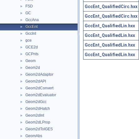
GccEnt_QualifiedCirc.hxx
FSD
►
GC
►
GccEnt_QualifiedCirc.hxx
GccAna
►
GccEnt_QualifiedLin.hxx
GccEnt
►
GccInt
►
GccEnt_QualifiedLin.hxx
gce
►
GccEnt_QualifiedLin.hxx
GCE2d
►
GCPnts
GccEnt_QualifiedLin.hxx
►
Geom
►
Geom2d
►
Geom2dAdaptor
►
Geom2dAPI
►
Geom2dConvert
►
Geom2dEvaluator
►
Geom2dGcc
►
Geom2dHatch
►
Geom2dInt
►
Geom2dLProp
►
Geom2dToIGES
►
GeomAbs
►