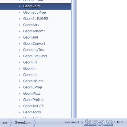
Geom2dHatch
►
Geom2dInt
►
Geom2dLProp
►
Geom2dToIGES
►
GeomAbs
►
GeomAdaptor
►
GeomAPI
►
GeomConvert
►
GeometryTest
►
GeomEvaluator
►
GeomFill
►
GeomInt
►
GeomLib
►
GeomliteTest
►
GeomLProp
►
GeomPlate
►
GeomProjLib
►
GeomToIGES
►
GeomTools
►
GeomToStep
►
Generated by
1.13.2
src
Geom2dInt
gp
►