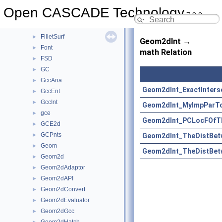
Extrema
►
Open CASCADE Technology
7.9.0
FairCurve
►
FEmTool
►
FilletSurf
►
Geom2dInt →
Font
►
math Relation
FSD
►
GC
►
GccAna
►
Geom2dInt_ExactInters
GccEnt
►
GccInt
►
Geom2dInt_MyImpParToo
gce
►
Geom2dInt_PCLocFOfTh
GCE2d
►
GCPnts
Geom2dInt_TheDistBet
►
Geom
►
Geom2dInt_TheDistBet
Geom2d
►
Geom2dAdaptor
►
Geom2dAPI
►
Geom2dConvert
►
Geom2dEvaluator
►
Geom2dGcc
►