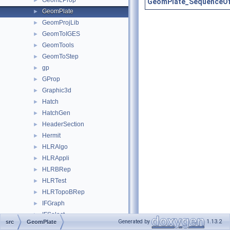
GeomLProp
►
GeomPlate_SequenceOfP
GeomPlate
►
GeomProjLib
►
GeomToIGES
►
GeomTools
►
GeomToStep
►
gp
►
GProp
►
Graphic3d
►
Hatch
►
HatchGen
►
HeaderSection
►
Hermit
►
HLRAlgo
►
HLRAppli
►
HLRBRep
►
HLRTest
►
HLRTopoBRep
►
IFGraph
►
IFSelect
►
Generated by
1.13.2
src
GeomPlate
IGESAppli
►