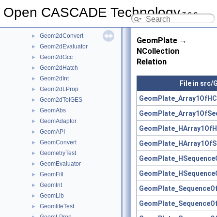
Geom2d
►
Open CASCADE Technology
7.9.0
Geom2dAdaptor
►
Geom2dAPI
►
Geom2dConvert
►
GeomPlate →
Geom2dEvaluator
►
NCollection
Geom2dGcc
►
Relation
Geom2dHatch
►
Geom2dInt
►
File in src
Geom2dLProp
►
GeomPlate_Array1OfHC
Geom2dToIGES
►
GeomAbs
►
GeomPlate_Array1OfSe
GeomAdaptor
►
GeomPlate_HArray1OfH
GeomAPI
►
GeomConvert
GeomPlate_HArray1OfS
►
GeometryTest
►
GeomPlate_HSequenceO
GeomEvaluator
►
GeomPlate_HSequenceO
GeomFill
►
GeomInt
►
GeomPlate_SequenceOfA
GeomLib
►
GeomPlate_SequenceOf
GeomliteTest
►