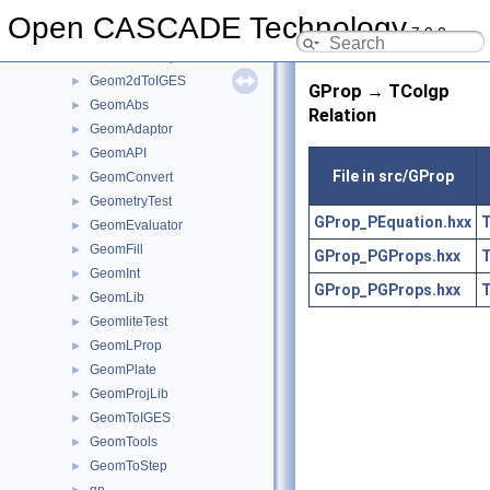
Geom2dHatch
►
Open CASCADE Technology
7.9.0
Geom2dInt
►
Geom2dLProp
►
Geom2dToIGES
►
GProp → TColgp
GeomAbs
►
Relation
GeomAdaptor
►
GeomAPI
►
File in src/GProp
GeomConvert
►
GeometryTest
►
GProp_PEquation.hxx
T
GeomEvaluator
►
GeomFill
►
GProp_PGProps.hxx
T
GeomInt
►
GProp_PGProps.hxx
T
GeomLib
►
GeomliteTest
►
GeomLProp
►
GeomPlate
►
GeomProjLib
►
GeomToIGES
►
GeomTools
►
GeomToStep
►