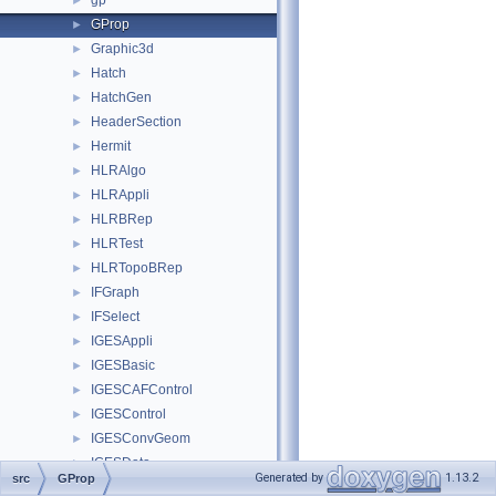
gp
►
GProp
►
Graphic3d
►
Hatch
►
HatchGen
►
HeaderSection
►
Hermit
►
HLRAlgo
►
HLRAppli
►
HLRBRep
►
HLRTest
►
HLRTopoBRep
►
IFGraph
►
IFSelect
►
IGESAppli
►
IGESBasic
►
IGESCAFControl
►
IGESControl
►
IGESConvGeom
►
IGESData
►
Generated by
1.13.2
src
GProp
IGESDefs
►