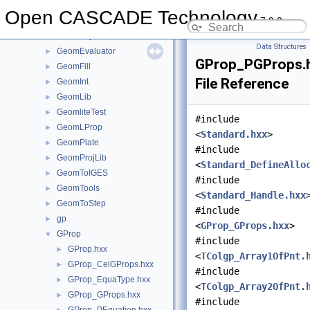
GeomAPI
►
Open CASCADE Technology
7.9.0
GeomConvert
►
GeometryTest
►
Data Structures
GeomEvaluator
►
GProp_PGProps.
GeomFill
►
File Reference
GeomInt
►
GeomLib
►
GeomliteTest
►
#include
GeomLProp
►
<
Standard.hxx
>
GeomPlate
►
#include
GeomProjLib
►
<
Standard_DefineAllo
GeomToIGES
►
#include
GeomTools
►
<
Standard_Handle.hxx
GeomToStep
►
#include
gp
►
<
GProp_GProps.hxx
>
GProp
▼
#include
GProp.hxx
►
<
TColgp_Array1OfPnt.
GProp_CelGProps.hxx
►
#include
GProp_EquaType.hxx
►
<
TColgp_Array2OfPnt.
GProp_GProps.hxx
►
#include