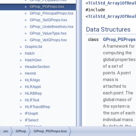
GProp_PEquation.hxx
►
<
TColStd_Array1OfRea
GProp_PGProps.hxx
►
#include
GProp_PrincipalProps.hxx
►
<
TColStd_Array2OfRea
GProp_SelGProps.hxx
►
GProp_UndefinedAxis.hxx
►
Data Structures
GProp_ValueType.hxx
►
class
GProp_PGProps
GProp_VelGProps.hxx
►
A framework for
Graphic3d
►
computing the
Hatch
►
global properties
HatchGen
►
of a set of
HeaderSection
►
points. A point
Hermit
►
mass is
HLRAlgo
►
attached to
HLRAppli
►
each point. The
HLRBRep
►
global mass of
HLRTest
►
the system is
HLRTopoBRep
►
the sum of each
IFGraph
►
individual mass.
IFSelect
►
By default, the
IGESAppli
►
src
GProp
GProp_PGProps.hxx
point mass is
IGESBasic
►