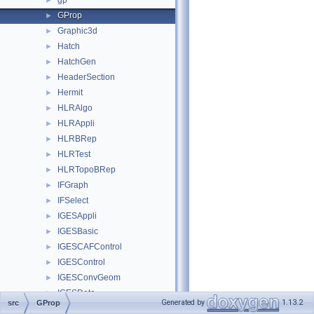
gp
►
GProp
►
Graphic3d
►
Hatch
►
HatchGen
►
HeaderSection
►
Hermit
►
HLRAlgo
►
HLRAppli
►
HLRBRep
►
HLRTest
►
HLRTopoBRep
►
IFGraph
►
IFSelect
►
IGESAppli
►
IGESBasic
►
IGESCAFControl
►
IGESControl
►
IGESConvGeom
►
IGESData
►
Generated by
1.13.2
src
GProp
IGESDefs
►