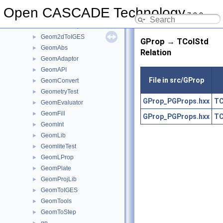
Geom2dHatch
►
Open CASCADE Technology
7.9.0
Geom2dInt
►
Geom2dLProp
►
Geom2dToIGES
►
GProp → TColStd
GeomAbs
►
Relation
GeomAdaptor
►
GeomAPI
►
File in src/GProp
GeomConvert
►
GeometryTest
►
GProp_PGProps.hxx
TC
GeomEvaluator
►
GeomFill
►
GProp_PGProps.hxx
TC
GeomInt
►
GeomLib
►
GeomliteTest
►
GeomLProp
►
GeomPlate
►
GeomProjLib
►
GeomToIGES
►
GeomTools
►
GeomToStep
►