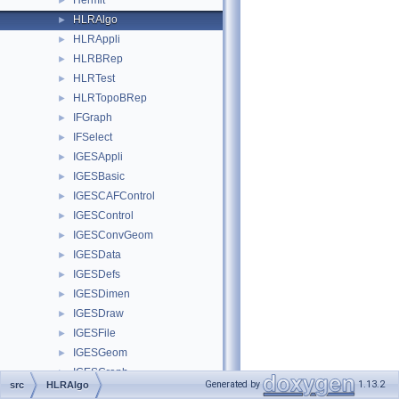
Hermit
►
HLRAlgo
►
HLRAppli
►
HLRBRep
►
HLRTest
►
HLRTopoBRep
►
IFGraph
►
IFSelect
►
IGESAppli
►
IGESBasic
►
IGESCAFControl
►
IGESControl
►
IGESConvGeom
►
IGESData
►
IGESDefs
►
IGESDimen
►
IGESDraw
►
IGESFile
►
IGESGeom
►
IGESGraph
►
Generated by
1.13.2
src
HLRAlgo
IGESSelect
►