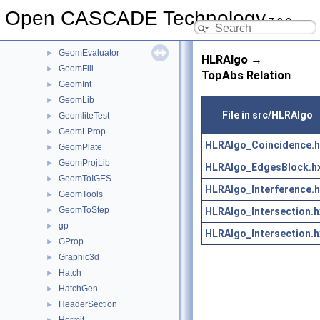
GeomAPI
►
Open CASCADE Technology
7.9.0
GeomConvert
►
GeometryTest
►
GeomEvaluator
►
HLRAlgo →
GeomFill
►
TopAbs Relation
GeomInt
►
GeomLib
►
File in src/HLRAlgo
GeomliteTest
►
GeomLProp
►
HLRAlgo_Coincidence.h
GeomPlate
►
GeomProjLib
►
HLRAlgo_EdgesBlock.h
GeomToIGES
►
HLRAlgo_Interference.h
GeomTools
►
GeomToStep
HLRAlgo_Intersection.h
►
gp
►
HLRAlgo_Intersection.h
GProp
►
Graphic3d
►
Hatch
►
HatchGen
►
HeaderSection
►