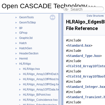
GeomPlate
►
Open CASCADE Technology
7.9.0
GeomProjLib
►
GeomToIGES
►
Data Structures
GeomTools
►
HLRAlgo_EdgesB
GeomToStep
►
File Reference
gp
►
GProp
►
Graphic3d
►
#include
Hatch
►
<
Standard.hxx
>
HatchGen
►
#include
HeaderSection
►
<
Standard_Type.hxx
>
Hermit
►
#include
HLRAlgo
▼
<
TColStd_Array1OfInt
HLRAlgo.hxx
►
#include
HLRAlgo_Array1OfPHDat.hxx
►
<
TColStd_Array1OfBoo
HLRAlgo_Array1OfPINod.hxx
►
#include
HLRAlgo_Array1OfPISeg.hxx
►
<
Standard_Integer.hx
HLRAlgo_Array1OfTData.hxx
►
#include
HLRAlgo_BiPoint.hxx
►
<
Standard_Transient.
HLRAlgo_Coincidence.hxx
►
#include