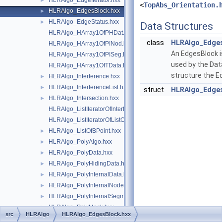
HLRAlgo_EdgeIterator.hxx
►
<
TopAbs_Orientation.
HLRAlgo_EdgesBlock.hxx
►
HLRAlgo_EdgeStatus.hxx
►
Data Structures
HLRAlgo_HArray1OfPHDat.hxx
class
HLRAlgo_Edge
HLRAlgo_HArray1OfPINod.hxx
An EdgesBlock is
HLRAlgo_HArray1OfPISeg.hxx
used by the Dat
HLRAlgo_HArray1OfTData.hxx
structure the E
HLRAlgo_Interference.hxx
►
HLRAlgo_InterferenceList.hxx
►
struct
HLRAlgo_Edges
HLRAlgo_Intersection.hxx
►
HLRAlgo_ListIteratorOfInterferenceList.hxx
HLRAlgo_ListIteratorOfListOfBPoint.hxx
HLRAlgo_ListOfBPoint.hxx
►
HLRAlgo_PolyAlgo.hxx
►
HLRAlgo_PolyData.hxx
►
HLRAlgo_PolyHidingData.hxx
►
HLRAlgo_PolyInternalData.hxx
►
HLRAlgo_PolyInternalNode.hxx
►
HLRAlgo_PolyInternalSegment.hxx
►
HLRAlgo_PolyMask.hxx
►
src
HLRAlgo
HLRAlgo_EdgesBlock.hxx
HLRAlgo_PolyShellData.hxx
►