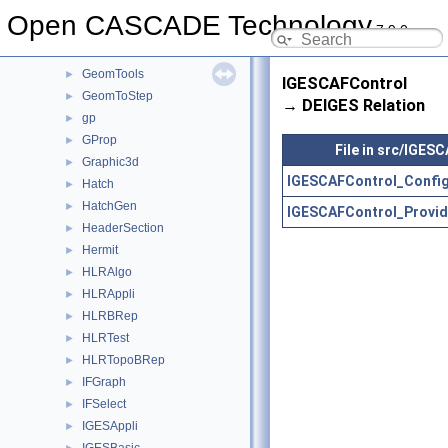
GeomPlate
►
Open CASCADE Technology
7.9.0
GeomProjLib
►
GeomToIGES
►
GeomTools
►
IGESCAFControl
GeomToStep
►
→ DEIGES Relation
gp
►
GProp
►
File in src/IGES
Graphic3d
►
IGESCAFControl_Config
Hatch
►
HatchGen
►
IGESCAFControl_Provid
HeaderSection
►
Hermit
►
HLRAlgo
►
HLRAppli
►
HLRBRep
►
HLRTest
►
HLRTopoBRep
►
IFGraph
►
IFSelect
►
IGESAppli
►