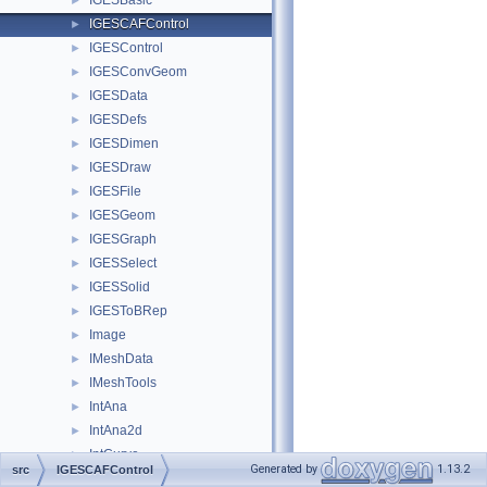
IGESBasic
►
IGESCAFControl
►
IGESControl
►
IGESConvGeom
►
IGESData
►
IGESDefs
►
IGESDimen
►
IGESDraw
►
IGESFile
►
IGESGeom
►
IGESGraph
►
IGESSelect
►
IGESSolid
►
IGESToBRep
►
Image
►
IMeshData
►
IMeshTools
►
IntAna
►
IntAna2d
►
IntCurve
►
Generated by
1.13.2
src
IGESCAFControl
IntCurvesFace
►