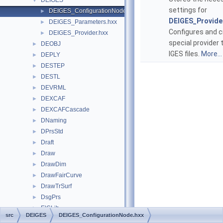
DEIGES
▼
settings for
DEIGES_ConfigurationNode.hxx
►
DEIGES_Provide
DEIGES_Parameters.hxx
►
Configures and 
DEIGES_Provider.hxx
►
special provider 
DEOBJ
►
IGES files.
More...
DEPLY
►
DESTEP
►
DESTL
►
DEVRML
►
DEXCAF
►
DEXCAFCascade
►
DNaming
►
DPrsStd
►
Draft
►
Draw
►
DrawDim
►
DrawFairCurve
►
DrawTrSurf
►
DsgPrs
►
ElCLib
►
src
DEIGES
DEIGES_ConfigurationNode.hxx
ElSLib
►