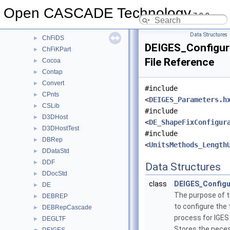
CDM
►
Open CASCADE Technology
7.9.0
ChFi2d
►
ChFi3d
►
Data Structures
ChFiDS
►
DEIGES_Configur
ChFiKPart
►
File Reference
Cocoa
►
Contap
►
Convert
►
#include
CPnts
►
<
DEIGES_Parameters.h
CSLib
►
#include
D3DHost
►
<
DE_ShapeFixConfigur
D3DHostTest
►
#include
DBRep
►
<
UnitsMethods_Length
DDataStd
►
DDF
►
Data Structures
DDocStd
►
class
DEIGES_Config
DE
►
The purpose of th
DEBREP
►
to configure the 
DEBRepCascade
►
process for IGES
DEGLTF
►
Stores the nece