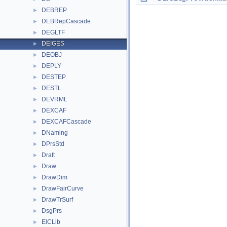
DEBREP
►
DEBRepCascade
►
DEGLTF
►
DEIGES
►
DEOBJ
►
DEPLY
►
DESTEP
►
DESTL
►
DEVRML
►
DEXCAF
►
DEXCAFCascade
►
DNaming
►
DPrsStd
►
Draft
►
Draw
►
DrawDim
►
DrawFairCurve
►
DrawTrSurf
►
DsgPrs
►
ElCLib
►