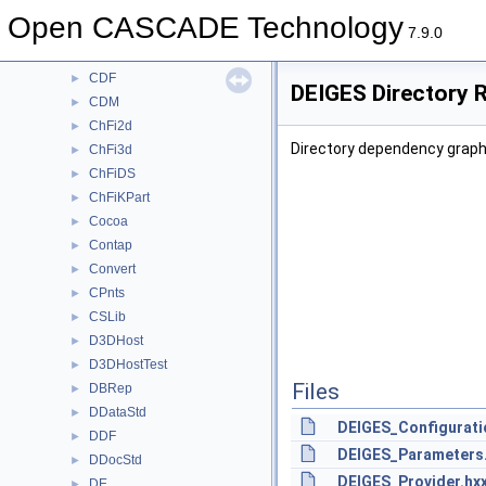
BSplCLib
►
Open CASCADE Technology
BSplSLib
►
7.9.0
BVH
►
CDF
►
DEIGES Directory 
CDM
►
ChFi2d
►
Directory dependency graph
ChFi3d
►
ChFiDS
►
ChFiKPart
►
Cocoa
►
Contap
►
Convert
►
CPnts
►
CSLib
►
D3DHost
►
D3DHostTest
►
Files
DBRep
►
DDataStd
►
DEIGES_Configurati
DDF
►
DEIGES_Parameters
DDocStd
►
DEIGES_Provider.hx
DE
►