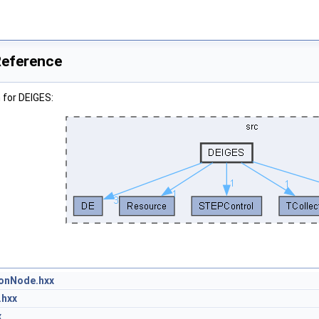
Reference
 for DEIGES:
onNode.hxx
.hxx
x