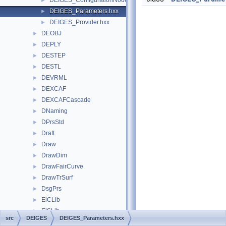
DEIGES_ConfigurationNode.hxx
►
DEIGES_Parameters.hxx
►
DEIGES_Provider.hxx
►
DEOBJ
►
DEPLY
►
DESTEP
►
DESTL
►
DEVRML
►
DEXCAF
►
DEXCAFCascade
►
DNaming
►
DPrsStd
►
Draft
►
Draw
►
DrawDim
►
DrawFairCurve
►
DrawTrSurf
►
DsgPrs
►
ElCLib
►
ElSLib
►
src
DEIGES
DEIGES_Parameters.hxx
Extrema
►