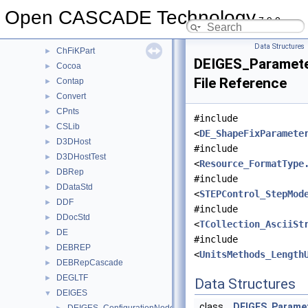
ChFi2d
►
Open CASCADE Technology
7.9.0
ChFi3d
►
ChFiDS
►
Data Structures
ChFiKPart
►
DEIGES_Paramete
Cocoa
►
File Reference
Contap
►
Convert
►
CPnts
►
#include
CSLib
►
<
DE_ShapeFixParamete
D3DHost
►
#include
D3DHostTest
►
<
Resource_FormatType
DBRep
►
#include
DDataStd
►
<
STEPControl_StepMod
DDF
►
#include
DDocStd
►
<
TCollection_AsciiSt
DE
►
#include
DEBREP
►
<
UnitsMethods_Length
DEBRepCascade
►
DEGLTF
►
Data Structures
DEIGES
▼
class
DEIGES_Parame