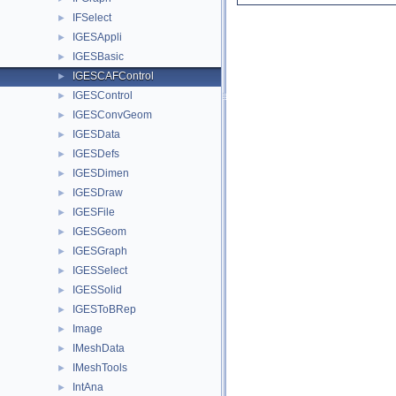
IFSelect
►
IGESAppli
►
IGESBasic
►
IGESCAFControl
►
IGESControl
►
IGESConvGeom
►
IGESData
►
IGESDefs
►
IGESDimen
►
IGESDraw
►
IGESFile
►
IGESGeom
►
IGESGraph
►
IGESSelect
►
IGESSolid
►
IGESToBRep
►
Image
►
IMeshData
►
IMeshTools
►
IntAna
►