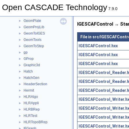
GeomLib
►
Open CASCADE Technology
GeomliteTest
►
7.9.0
GeomLProp
►
GeomPlate
►
IGESCAFControl → Stan
GeomProjLib
►
GeomToIGES
►
File in src/IGESCAFContr
GeomTools
►
IGESCAFControl.hxx
GeomToStep
►
gp
►
IGESCAFControl.hxx
GProp
►
IGESCAFControl.hxx
Graphic3d
►
Hatch
►
IGESCAFControl_Reader.h
HatchGen
►
IGESCAFControl_Reader.h
HeaderSection
►
IGESCAFControl_Reader.h
Hermit
►
HLRAlgo
►
IGESCAFControl_Writer.h
HLRAppli
►
IGESCAFControl_Writer.h
HLRBRep
►
HLRTest
►
IGESCAFControl_Writer.h
HLRTopoBRep
►
IGESCAFControl_Writer.h
IFGraph
►