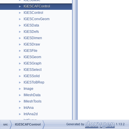
IGESBasic
►
IGESCAFControl
►
IGESControl
►
IGESConvGeom
►
IGESData
►
IGESDefs
►
IGESDimen
►
IGESDraw
►
IGESFile
►
IGESGeom
►
IGESGraph
►
IGESSelect
►
IGESSolid
►
IGESToBRep
►
Image
►
IMeshData
►
IMeshTools
►
IntAna
►
IntAna2d
►
IntCurve
►
Generated by
1.13.2
src
IGESCAFControl
IntCurvesFace
►