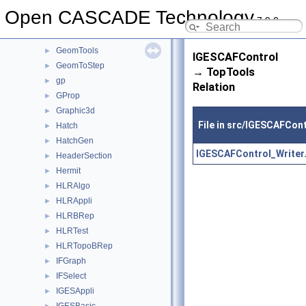
GeomPlate
►
Open CASCADE Technology
7.9.0
GeomProjLib
►
GeomToIGES
►
GeomTools
►
IGESCAFControl
GeomToStep
►
→ TopTools
gp
►
Relation
GProp
►
Graphic3d
►
File in src/IGESCAFCont
Hatch
►
HatchGen
►
IGESCAFControl_Writer
HeaderSection
►
Hermit
►
HLRAlgo
►
HLRAppli
►
HLRBRep
►
HLRTest
►
HLRTopoBRep
►
IFGraph
►
IFSelect
►
IGESAppli
►