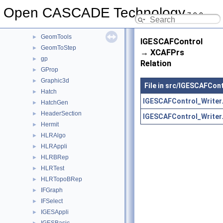
GeomPlate
►
Open CASCADE Technology
7.9.0
GeomProjLib
►
GeomToIGES
►
GeomTools
►
IGESCAFControl
GeomToStep
►
→ XCAFPrs
gp
►
Relation
GProp
►
Graphic3d
►
File in src/IGESCAFCont
Hatch
►
IGESCAFControl_Writer
HatchGen
►
HeaderSection
►
IGESCAFControl_Writer
Hermit
►
HLRAlgo
►
HLRAppli
►
HLRBRep
►
HLRTest
►
HLRTopoBRep
►
IFGraph
►
IFSelect
►
IGESAppli
►