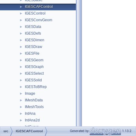
IGESBasic
►
IGESCAFControl
►
IGESControl
►
IGESConvGeom
►
IGESData
►
IGESDefs
►
IGESDimen
►
IGESDraw
►
IGESFile
►
IGESGeom
►
IGESGraph
►
IGESSelect
►
IGESSolid
►
IGESToBRep
►
Image
►
IMeshData
►
IMeshTools
►
IntAna
►
IntAna2d
►
IntCurve
►
Generated by
1.13.2
src
IGESCAFControl
IntCurvesFace
►