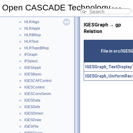
HatchGen
►
Open CASCADE Technology
7.9.0
HeaderSection
►
Hermit
►
HLRAlgo
►
IGESGraph → gp
HLRAppli
►
Relation
HLRBRep
►
HLRTest
►
HLRTopoBRep
►
File in src/IGES
IFGraph
►
IFSelect
►
IGESGraph_TextDisplay
IGESAppli
►
IGESBasic
►
IGESGraph_UniformRect
IGESCAFControl
►
IGESControl
►
IGESConvGeom
►
IGESData
►
IGESDefs
►
IGESDimen
►
IGESDraw
►
IGESFile
►