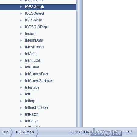
IGESGeom
►
IGESGraph
►
IGESSelect
►
IGESSolid
►
IGESToBRep
►
Image
►
IMeshData
►
IMeshTools
►
IntAna
►
IntAna2d
►
IntCurve
►
IntCurvesFace
►
IntCurveSurface
►
Interface
►
Intf
►
IntImp
►
IntImpParGen
►
IntPatch
►
IntPolyh
►
IntRes2d
►
Generated by
1.13.2
src
IGESGraph
Intrv
►