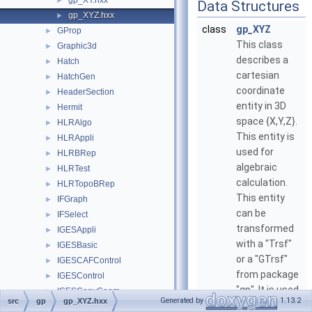
gp_XY.hxx
►
Data Structures
gp_XYZ.hxx
►
class
gp_XYZ
GProp
►
This class
Graphic3d
►
describes a
Hatch
►
cartesian
HatchGen
►
coordinate
HeaderSection
►
entity in 3D
Hermit
►
space {X,Y,Z}.
HLRAlgo
►
This entity is
HLRAppli
►
used for
HLRBRep
►
algebraic
HLRTest
►
calculation.
HLRTopoBRep
►
This entity
IFGraph
►
can be
IFSelect
►
transformed
IGESAppli
►
with a "Trsf"
IGESBasic
►
or a "GTrsf"
IGESCAFControl
►
from package
IGESControl
►
"gp". It is used
IGESConvGeom
►
Generated by
1.13.2
src
gp
gp_XYZ.hxx
in vectorial
IGESData
►