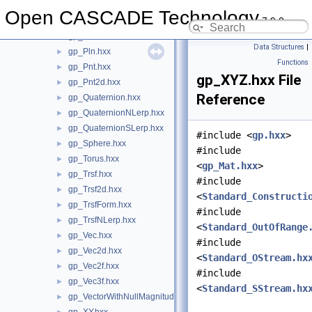
gp_Mat2d.hxx
►
Open CASCADE Technology
7.9.0
gp_Parab.hxx
►
gp_Parab2d.hxx
►
Data Structures
|
gp_Pln.hxx
►
Functions
gp_Pnt.hxx
►
gp_XYZ.hxx File
gp_Pnt2d.hxx
►
Reference
gp_Quaternion.hxx
►
gp_QuaternionNLerp.hxx
►
gp_QuaternionSLerp.hxx
►
#include <
gp.hxx
>
gp_Sphere.hxx
►
#include
gp_Torus.hxx
►
<
gp_Mat.hxx
>
gp_Trsf.hxx
►
#include
gp_Trsf2d.hxx
►
<
Standard_Constructi
gp_TrsfForm.hxx
►
#include
gp_TrsfNLerp.hxx
►
<
Standard_OutOfRange
gp_Vec.hxx
►
#include
gp_Vec2d.hxx
►
<
Standard_OStream.hx
gp_Vec2f.hxx
►
#include
gp_Vec3f.hxx
►
<
Standard_SStream.hx
gp_VectorWithNullMagnitude.hxx
►