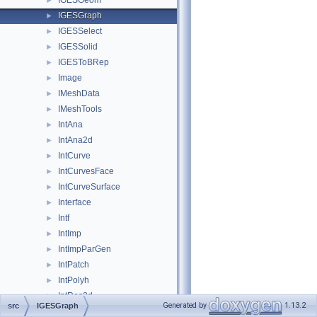
IGESGeom
►
IGESGraph
►
IGESSelect
►
IGESSolid
►
IGESToBRep
►
Image
►
IMeshData
►
IMeshTools
►
IntAna
►
IntAna2d
►
IntCurve
►
IntCurvesFace
►
IntCurveSurface
►
Interface
►
Intf
►
IntImp
►
IntImpParGen
►
IntPatch
►
IntPolyh
►
IntRes2d
►
Generated by
1.13.2
src
IGESGraph
Intrv
►