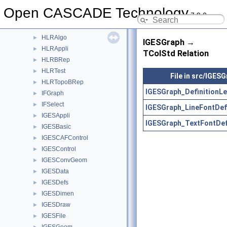
HatchGen
►
Open CASCADE Technology
7.9.0
HeaderSection
►
Hermit
►
HLRAlgo
►
IGESGraph →
HLRAppli
►
TColStd Relation
HLRBRep
►
HLRTest
►
File in src/IGES
HLRTopoBRep
►
IGESGraph_DefinitionLe
IFGraph
►
IFSelect
►
IGESGraph_LineFontDef
IGESAppli
►
IGESGraph_TextFontDef
IGESBasic
►
IGESCAFControl
►
IGESControl
►
IGESConvGeom
►
IGESData
►
IGESDefs
►
IGESDimen
►
IGESDraw
►
IGESFile
►