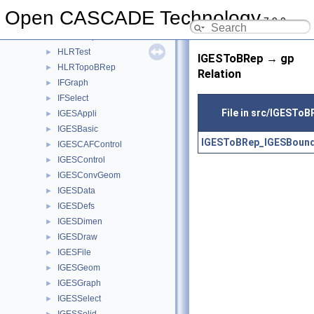
HLRAlgo
►
Open CASCADE Technology
7.9.0
HLRAppli
►
HLRBRep
►
HLRTest
►
IGESToBRep → gp
HLRTopoBRep
►
Relation
IFGraph
►
IFSelect
►
File in src/IGESToB
IGESAppli
►
IGESBasic
►
IGESToBRep_IGESBound
IGESCAFControl
►
IGESControl
►
IGESConvGeom
►
IGESData
►
IGESDefs
►
IGESDimen
►
IGESDraw
►
IGESFile
►
IGESGeom
►
IGESGraph
►
IGESSelect
►