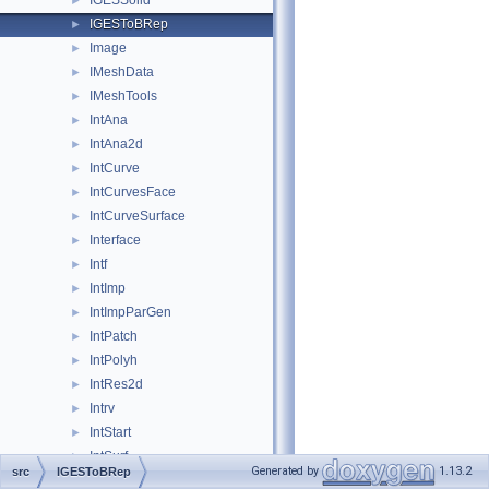
IGESSolid
►
IGESToBRep
►
Image
►
IMeshData
►
IMeshTools
►
IntAna
►
IntAna2d
►
IntCurve
►
IntCurvesFace
►
IntCurveSurface
►
Interface
►
Intf
►
IntImp
►
IntImpParGen
►
IntPatch
►
IntPolyh
►
IntRes2d
►
Intrv
►
IntStart
►
IntSurf
►
Generated by
1.13.2
src
IGESToBRep
IntTools
►