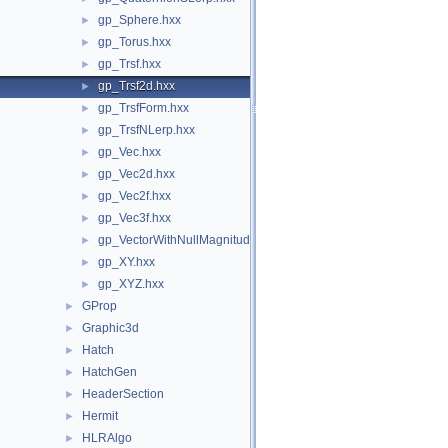
gp_Sphere.hxx
►
gp_Torus.hxx
►
gp_Trsf.hxx
►
gp_Trsf2d.hxx
►
gp_TrsfForm.hxx
►
gp_TrsfNLerp.hxx
►
gp_Vec.hxx
►
gp_Vec2d.hxx
►
gp_Vec2f.hxx
►
gp_Vec3f.hxx
►
gp_VectorWithNullMagnitude.hxx
►
gp_XY.hxx
►
gp_XYZ.hxx
►
GProp
►
Graphic3d
►
Hatch
►
HatchGen
►
HeaderSection
►
Hermit
►
HLRAlgo
►