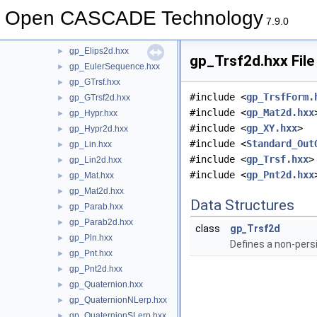
gp_Dir.hxx
►
Open CASCADE Technology
gp_Dir2d.hxx
►
7.9.0
gp_Elips.hxx
►
gp_Elips2d.hxx
►
gp_Trsf2d.hxx File
gp_EulerSequence.hxx
►
gp_GTrsf.hxx
►
#include <
gp_TrsfForm.
gp_GTrsf2d.hxx
►
#include <
gp_Mat2d.hxx
gp_Hypr.hxx
►
#include <
gp_XY.hxx
>
gp_Hypr2d.hxx
►
#include <
Standard_Out
gp_Lin.hxx
►
#include <
gp_Trsf.hxx
>
gp_Lin2d.hxx
►
#include <
gp_Pnt2d.hxx
gp_Mat.hxx
►
gp_Mat2d.hxx
►
Data Structures
gp_Parab.hxx
►
gp_Parab2d.hxx
►
class
gp_Trsf2d
gp_Pln.hxx
►
Defines a non-pers
gp_Pnt.hxx
►
gp_Pnt2d.hxx
►
gp_Quaternion.hxx
►
gp_QuaternionNLerp.hxx
►
gp_QuaternionSLerp.hxx
►