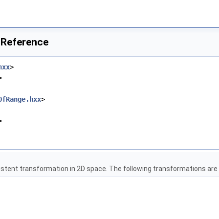
 Reference
hxx
>
>
OfRange.hxx
>
>
istent transformation in 2D space. The following transformations ar