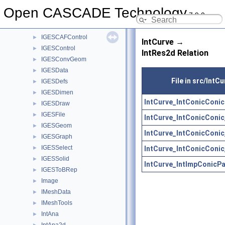
IFSelect
►
Open CASCADE Technology
7.9.0
IGESAppli
►
IGESBasic
►
IGESCAFControl
►
IntCurve →
IGESControl
►
IntRes2d Relation
IGESConvGeom
►
IGESData
►
File in src/IntCu
IGESDefs
►
IGESDimen
►
IntCurve_IntConicConic
IGESDraw
►
IGESFile
►
IntCurve_IntConicConic
IGESGeom
►
IntCurve_IntConicConic
IGESGraph
►
IGESSelect
IntCurve_IntConicConic
►
IGESSolid
►
IntCurve_IntImpConicPa
IGESToBRep
►
Image
►
IMeshData
►
IMeshTools
►
IntAna
►