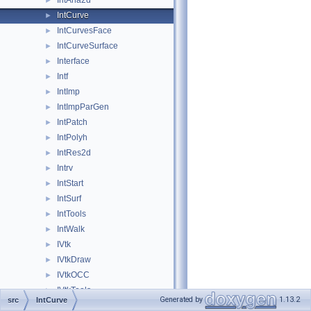
IntAna2d
►
IntCurve
►
IntCurvesFace
►
IntCurveSurface
►
Interface
►
Intf
►
IntImp
►
IntImpParGen
►
IntPatch
►
IntPolyh
►
IntRes2d
►
Intrv
►
IntStart
►
IntSurf
►
IntTools
►
IntWalk
►
IVtk
►
IVtkDraw
►
IVtkOCC
►
IVtkTools
►
Generated by
1.13.2
src
IntCurve
IVtkVTK
►