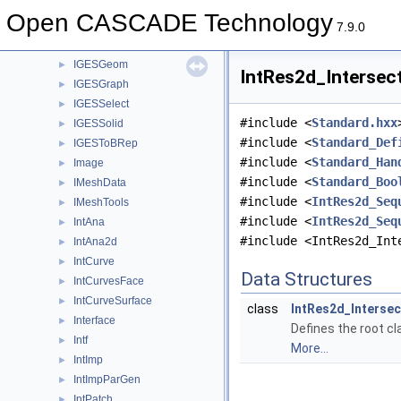
IGESDimen
►
Open CASCADE Technology
IGESDraw
►
7.9.0
IGESFile
►
IGESGeom
►
IntRes2d_Intersect
IGESGraph
►
IGESSelect
►
#include <
Standard.hxx
IGESSolid
►
#include <
Standard_Def
IGESToBRep
►
#include <
Standard_Han
Image
►
#include <
Standard_Boo
IMeshData
►
#include <
IntRes2d_Seq
IMeshTools
►
#include <
IntRes2d_Seq
IntAna
►
#include <IntRes2d_Int
IntAna2d
►
IntCurve
►
Data Structures
IntCurvesFace
►
IntCurveSurface
►
class
IntRes2d_Intersec
Interface
►
Defines the root cl
Intf
►
More...
IntImp
►
IntImpParGen
►
IntPatch
►