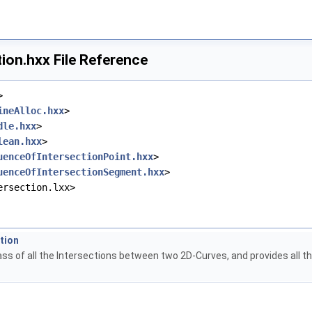
ion.hxx File Reference
>
ineAlloc.hxx
>
dle.hxx
>
lean.hxx
>
uenceOfIntersectionPoint.hxx
>
uenceOfIntersectionSegment.hxx
>
ersection.lxx>
tion
ass of all the Intersections between two 2D-Curves, and provides all 