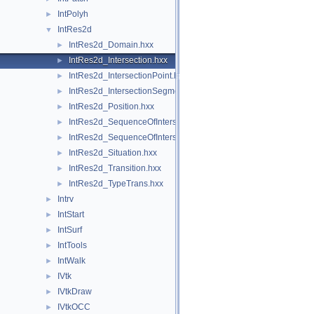
IntPolyh
►
IntRes2d
▼
IntRes2d_Domain.hxx
►
IntRes2d_Intersection.hxx
►
IntRes2d_IntersectionPoint.hxx
►
IntRes2d_IntersectionSegment.hxx
►
IntRes2d_Position.hxx
►
IntRes2d_SequenceOfIntersectionPoint.hxx
►
IntRes2d_SequenceOfIntersectionSegment.hxx
►
IntRes2d_Situation.hxx
►
IntRes2d_Transition.hxx
►
IntRes2d_TypeTrans.hxx
►
Intrv
►
IntStart
►
IntSurf
►
IntTools
►
IntWalk
►
IVtk
►
IVtkDraw
►
IVtkOCC
►