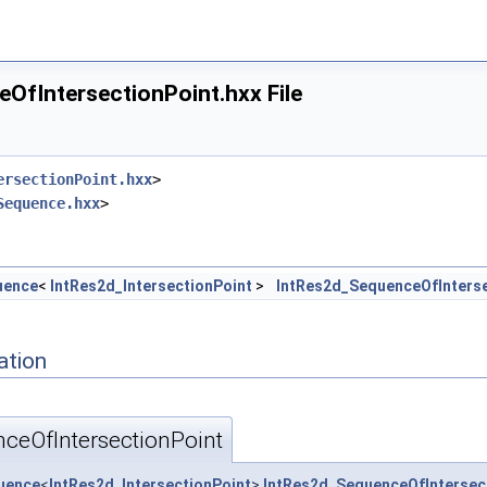
OfIntersectionPoint.hxx File
ersectionPoint.hxx
>
Sequence.hxx
>
uence
<
IntRes2d_IntersectionPoint
>
IntRes2d_SequenceOfInterse
ation
ceOfIntersectionPoint
uence
<
IntRes2d_IntersectionPoint
>
IntRes2d_SequenceOfIntersec