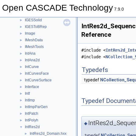
IGESGeom
►
Open CASCADE Technology
IGESGraph
►
7.9.0
IGESSelect
►
IGESSolid
►
IntRes2d_Sequence
IGESToBRep
►
Reference
Image
►
IMeshData
►
IMeshTools
►
#include <
IntRes2d_Int
IntAna
►
#include <
NCollection_
IntAna2d
►
IntCurve
►
Typedefs
IntCurvesFace
►
typedef
NCollection_Seq
IntCurveSurface
►
Interface
►
Intf
►
Typedef Document
IntImp
►
IntImpParGen
►
IntPatch
►
IntPolyh
►
IntRes2d_Sequen
◆
IntRes2d
▼
IntRes2d_Domain.hxx
►
typedef
NCollection_Seq