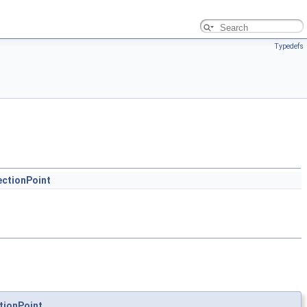
Typedefs
ctionPoint
tionPoint