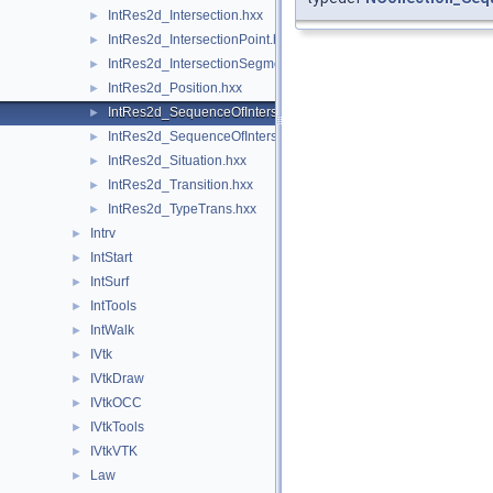
IntRes2d_Intersection.hxx
►
IntRes2d_IntersectionPoint.hxx
►
IntRes2d_IntersectionSegment.hxx
►
IntRes2d_Position.hxx
►
IntRes2d_SequenceOfIntersectionPoint.hxx
►
IntRes2d_SequenceOfIntersectionSegment.hxx
►
IntRes2d_Situation.hxx
►
IntRes2d_Transition.hxx
►
IntRes2d_TypeTrans.hxx
►
Intrv
►
IntStart
►
IntSurf
►
IntTools
►
IntWalk
►
IVtk
►
IVtkDraw
►
IVtkOCC
►
IVtkTools
►
IVtkVTK
►
Law
►