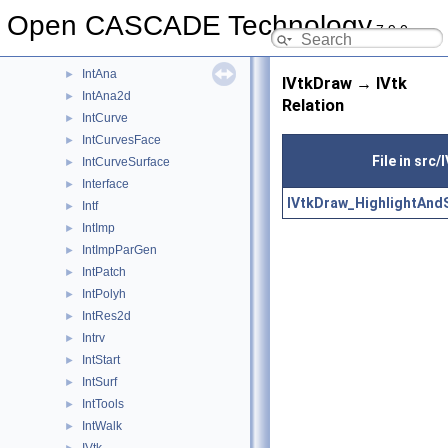
Image
►
Open CASCADE Technology
7.9.0
IMeshData
►
IMeshTools
►
IntAna
►
IVtkDraw → IVtk
IntAna2d
►
Relation
IntCurve
►
IntCurvesFace
►
File in src
IntCurveSurface
►
Interface
►
IVtkDraw_HighlightAndS
Intf
►
IntImp
►
IntImpParGen
►
IntPatch
►
IntPolyh
►
IntRes2d
►
Intrv
►
IntStart
►
IntSurf
►
IntTools
►
IntWalk
►