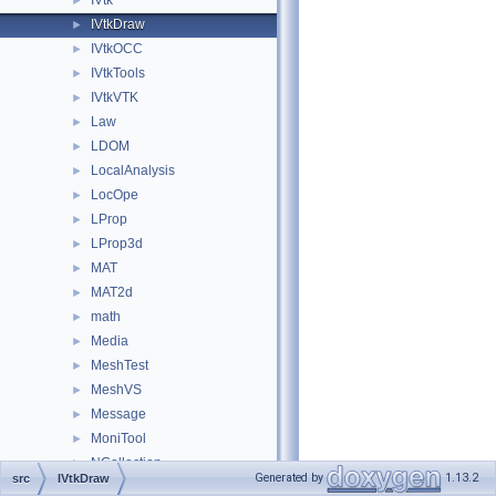
IVtk
►
IVtkDraw
►
IVtkOCC
►
IVtkTools
►
IVtkVTK
►
Law
►
LDOM
►
LocalAnalysis
►
LocOpe
►
LProp
►
LProp3d
►
MAT
►
MAT2d
►
math
►
Media
►
MeshTest
►
MeshVS
►
Message
►
MoniTool
►
NCollection
►
Generated by
1.13.2
src
IVtkDraw
NLPlate
►