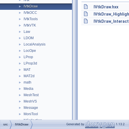
IVtk
►
IVtkDraw
►
IVtkDraw.hxx
IVtkOCC
►
IVtkDraw_Highligh
IVtkTools
►
IVtkDraw_Interact
IVtkVTK
►
Law
►
LDOM
►
LocalAnalysis
►
LocOpe
►
LProp
►
LProp3d
►
MAT
►
MAT2d
►
math
►
Media
►
MeshTest
►
MeshVS
►
Message
►
MoniTool
►
NCollection
►
Generated by
1.13.2
src
IVtkDraw
NLPlate
►