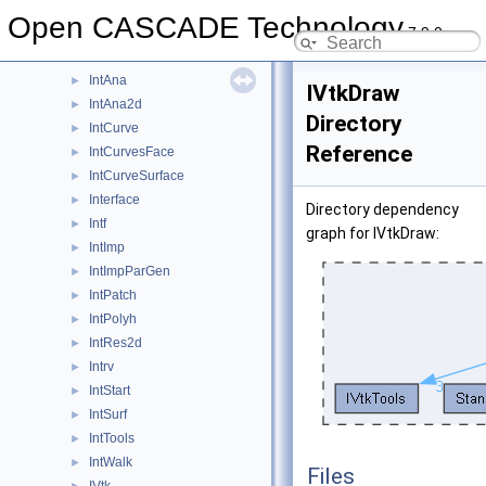
Image
►
Open CASCADE Technology
7.9.0
IMeshData
►
IMeshTools
►
IntAna
►
IVtkDraw
IntAna2d
►
Directory
IntCurve
►
Reference
IntCurvesFace
►
IntCurveSurface
►
Interface
►
Directory dependency
Intf
►
graph for IVtkDraw:
IntImp
►
IntImpParGen
►
IntPatch
►
IntPolyh
►
IntRes2d
►
Intrv
►
IntStart
►
IntSurf
►
IntTools
►
IntWalk
►
Files