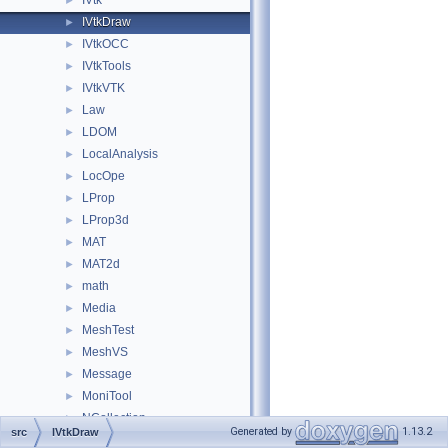
IVtk
►
IVtkDraw
►
IVtkOCC
►
IVtkTools
►
IVtkVTK
►
Law
►
LDOM
►
LocalAnalysis
►
LocOpe
►
LProp
►
LProp3d
►
MAT
►
MAT2d
►
math
►
Media
►
MeshTest
►
MeshVS
►
Message
►
MoniTool
►
NCollection
►
Generated by
1.13.2
src
IVtkDraw
NLPlate
►