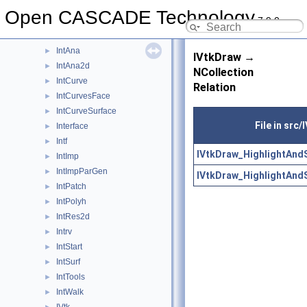
Image
►
Open CASCADE Technology
7.9.0
IMeshData
►
IMeshTools
►
IntAna
►
IVtkDraw →
IntAna2d
►
NCollection
IntCurve
►
Relation
IntCurvesFace
►
IntCurveSurface
►
File in src
Interface
►
Intf
►
IVtkDraw_HighlightAndS
IntImp
►
IntImpParGen
►
IVtkDraw_HighlightAndS
IntPatch
►
IntPolyh
►
IntRes2d
►
Intrv
►
IntStart
►
IntSurf
►
IntTools
►
IntWalk
►