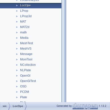
LocalAnalysis
►
LocOpe
►
LProp
►
LProp3d
►
MAT
►
MAT2d
►
math
►
Media
►
MeshTest
►
MeshVS
►
Message
►
MoniTool
►
NCollection
►
NLPlate
►
OpenGl
►
OpenGlTest
►
OSD
►
PCDM
►
Plate
►
PLib
►
Generated by
1.13.2
src
LocOpe
Plugin
►