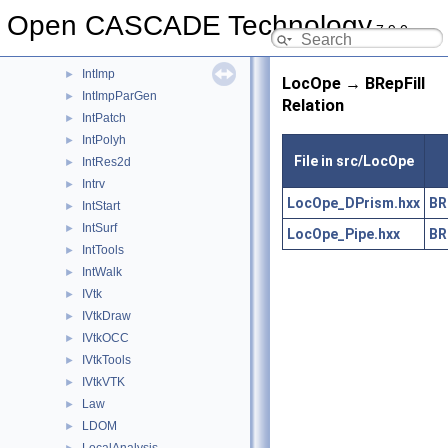
IntCurveSurface
►
Open CASCADE Technology
7.9.0
Interface
►
Intf
►
IntImp
►
LocOpe → BRepFill
IntImpParGen
►
Relation
IntPatch
►
IntPolyh
►
File in src/LocOpe
IntRes2d
►
Intrv
►
LocOpe_DPrism.hxx
BR
IntStart
►
IntSurf
►
LocOpe_Pipe.hxx
BR
IntTools
►
IntWalk
►
IVtk
►
IVtkDraw
►
IVtkOCC
►
IVtkTools
►
IVtkVTK
►
Law
►
LDOM
►