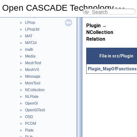
LDOM
►
Open CASCADE Technology
7.9.0
LocalAnalysis
►
LocOpe
►
LProp
►
Plugin →
LProp3d
►
NCollection
MAT
►
Relation
MAT2d
►
math
►
File in src/Plugin
Media
►
MeshTest
►
Plugin_MapOfFunctions
MeshVS
►
Message
►
MoniTool
►
NCollection
►
NLPlate
►
OpenGl
►
OpenGlTest
►
OSD
►
PCDM
►
Plate
►