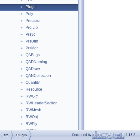
PLib
►
Plugin
►
Poly
►
Precision
►
ProjLib
►
Prs3d
►
PrsDim
►
PrsMgr
►
QABugs
►
QADNaming
►
QADraw
►
QANCollection
►
Quantity
►
Resource
►
RWGltf
►
RWHeaderSection
►
RWMesh
►
RWObj
►
RWPly
►
RWStl
►
Generated by
1.13.2
src
Plugin
Select3D
►