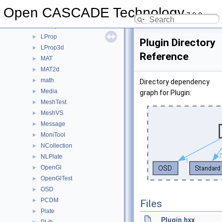
LDOM
►
Open CASCADE Technology
7.9.0
LocalAnalysis
►
LocOpe
►
LProp
►
Plugin Directory
LProp3d
►
Reference
MAT
►
MAT2d
►
math
►
Directory dependency
Media
►
graph for Plugin:
MeshTest
►
MeshVS
►
Message
►
MoniTool
►
NCollection
►
NLPlate
►
OpenGl
►
OpenGlTest
►
OSD
►
PCDM
►
Files
Plate
►
Plugin.hxx