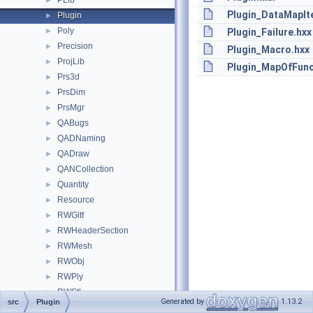
PLib
►
Plugin_DataMapIt
Plugin
►
Poly
►
Plugin_Failure.hxx
Precision
►
Plugin_Macro.hxx
ProjLib
►
Plugin_MapOfFunc
Prs3d
►
PrsDim
►
PrsMgr
►
QABugs
►
QADNaming
►
QADraw
►
QANCollection
►
Quantity
►
Resource
►
RWGltf
►
RWHeaderSection
►
RWMesh
►
RWObj
►
RWPly
►
RWStl
►
Generated by
1.13.2
src
Plugin
Select3D
►