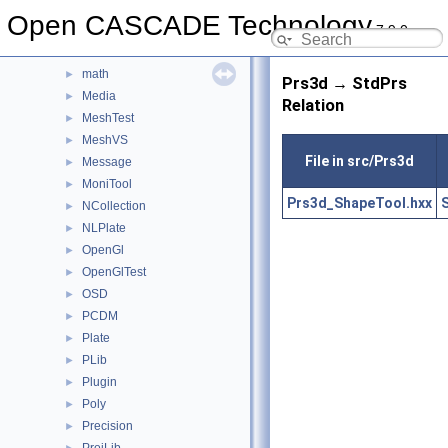
LProp3d
►
Open CASCADE Technology
7.9.0
MAT
►
MAT2d
►
math
►
Prs3d → StdPrs
Media
►
Relation
MeshTest
►
MeshVS
►
File in src/Prs3d
Message
►
MoniTool
►
Prs3d_ShapeTool.hxx
NCollection
►
NLPlate
►
OpenGl
►
OpenGlTest
►
OSD
►
PCDM
►
Plate
►
PLib
►
Plugin
►
Poly
►
Precision
►