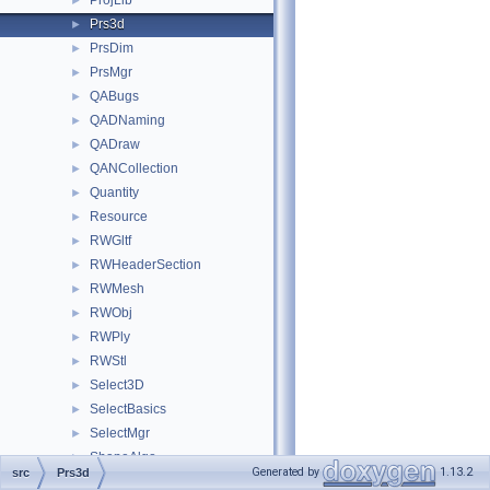
ProjLib
►
Prs3d
►
PrsDim
►
PrsMgr
►
QABugs
►
QADNaming
►
QADraw
►
QANCollection
►
Quantity
►
Resource
►
RWGltf
►
RWHeaderSection
►
RWMesh
►
RWObj
►
RWPly
►
RWStl
►
Select3D
►
SelectBasics
►
SelectMgr
►
ShapeAlgo
►
Generated by
1.13.2
src
Prs3d
ShapeAnalysis
►