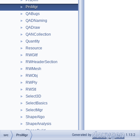
PrsDim
►
PrsMgr
►
QABugs
►
QADNaming
►
QADraw
►
QANCollection
►
Quantity
►
Resource
►
RWGltf
►
RWHeaderSection
►
RWMesh
►
RWObj
►
RWPly
►
RWStl
►
Select3D
►
SelectBasics
►
SelectMgr
►
ShapeAlgo
►
ShapeAnalysis
►
ShapeBuild
►
Generated by
1.13.2
src
PrsMgr
ShapeConstruct
►