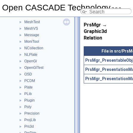
MAT2d
►
Open CASCADE Technology
7.9.0
math
►
Media
►
MeshTest
►
PrsMgr →
MeshVS
►
Graphic3d
Message
►
Relation
MoniTool
►
NCollection
►
File in src/PrsM
NLPlate
►
PrsMgr_PresentableObj
OpenGl
►
OpenGlTest
►
PrsMgr_PresentationMa
OSD
►
PrsMgr_PresentationMa
PCDM
►
Plate
►
PLib
►
Plugin
►
Poly
►
Precision
►
ProjLib
►
Prs3d
►